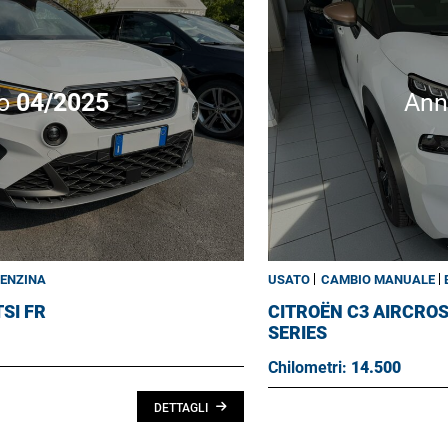
o
04/2025
An
ENZINA
USATO
CAMBIO MANUALE
TSI FR
CITROËN C3 AIRCRO
SERIES
Chilometri:
14.500
DETTAGLI