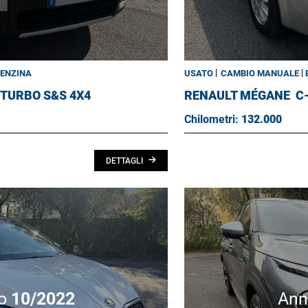
ENZINA
USATO
CAMBIO MANUALE
 TURBO S&S 4X4
RENAULT MÉGANE
C
Chilometri:
132.000
DETTAGLI
o
10/2022
An