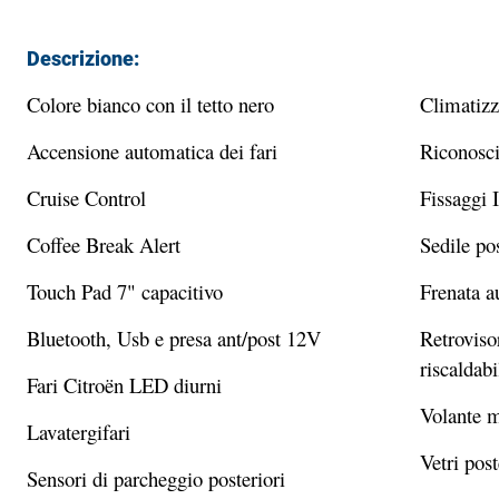
Descrizione:
Colore bianco con il tetto nero
Climatizz
Accensione automatica dei fari
Riconosci
Cruise Control
Fissaggi I
Coffee Break Alert
Sedile po
Touch Pad 7" capacitivo
Frenata a
Bluetooth, Usb e presa ant/post 12V
Retro
viso
riscaldabi
Fari Citroën LED diurni
Volante m
Lavatergifari
Vetri post
Sensori di parcheggio posteriori